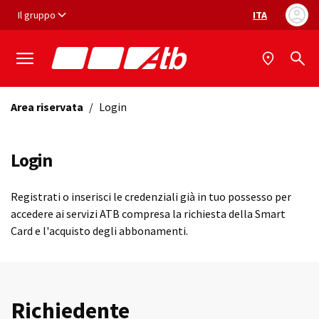
Vai ai contenuti
Vai al footer
Il gruppo
ITA
Selezione ling
Area riservata
/
Login
Login
Registrati o inserisci le credenziali già in tuo possesso per
accedere ai servizi ATB compresa la richiesta della Smart
Card e l'acquisto degli abbonamenti.
Richiedente