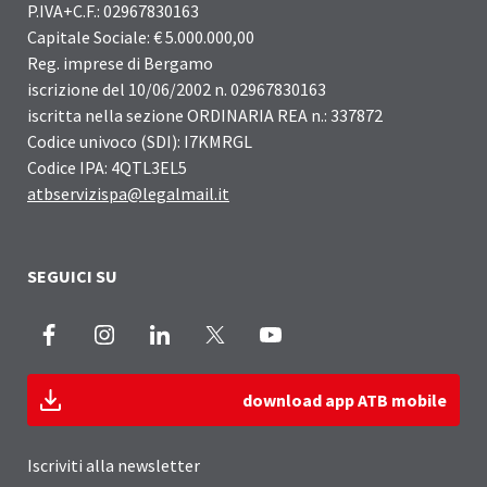
P.IVA+C.F.: 02967830163
Capitale Sociale: € 5.000.000,00
Reg. imprese di Bergamo
iscrizione del 10/06/2002 n. 02967830163
iscritta nella sezione ORDINARIA REA n.: 337872
Codice univoco (SDI): I7KMRGL
Codice IPA: 4QTL3EL5
atbservizispa@legalmail.it
SEGUICI SU
Facebook
Instagram
LinkedIn
X
Youtube
download app ATB mobile
Iscriviti alla newsletter