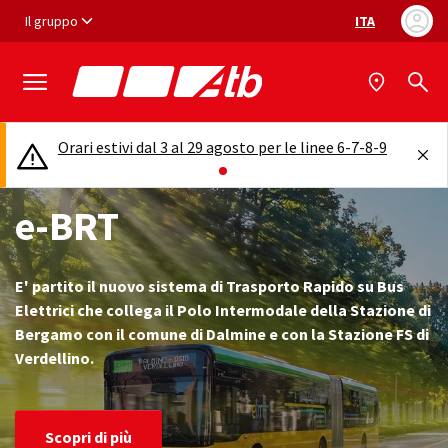
Vai ai contenuti
Vai al footer
Il gruppo
ITA
Selezione ling
9
Orari estivi dal 3 al 29 agosto per le linee 6-7-8-9
O
e-BRT
E' partito il nuovo sistema di Trasporto Rapido su Bus
Elettrici che collega il Polo Intermodale della Stazione di
Bergamo con il comune di Dalmine e con la Stazione FS di
Verdellino.
Scopri di più