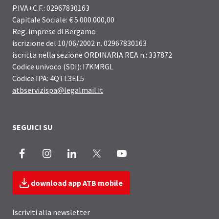
P.IVA+C.F.: 02967830163
Capitale Sociale: € 5.000.000,00
Reg. imprese di Bergamo
iscrizione del 10/06/2002 n. 02967830163
iscritta nella sezione ORDINARIA REA n.: 337872
Codice univoco (SDI): I7KMRGL
Codice IPA: 4QTL3EL5
atbservizispa@legalmail.it
SEGUICI SU
Facebook
Instagram
LinkedIn
X
Youtube
download app ATB mobile
Iscriviti alla newsletter