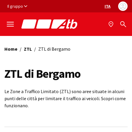
Vai ai contenuti
Vai al footer
Il gruppo
ITA
Selezione ling
Home
/
ZTL
/
ZTL di Bergamo
ZTL di Bergamo
Le Zone a Traffico Limitato (ZTL) sono aree situate in alcuni
punti delle città per limitare il traffico ai veicoli. Scopri come
funzionano.