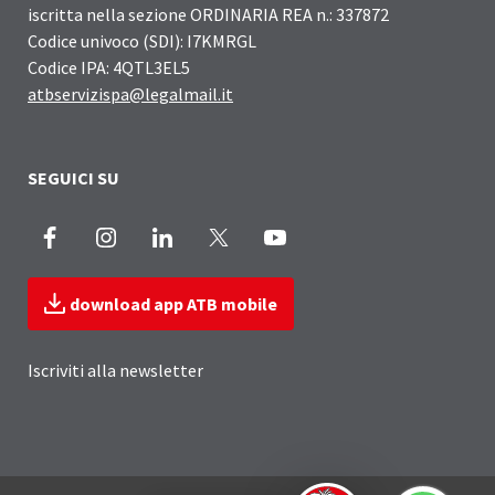
iscritta nella sezione ORDINARIA REA n.: 337872
Codice univoco (SDI): I7KMRGL
Codice IPA: 4QTL3EL5
atbservizispa@legalmail.it
SEGUICI SU
Facebook
Instagram
LinkedIn
X
Youtube
download app ATB mobile
Iscriviti alla newsletter
Sezione Link Utili