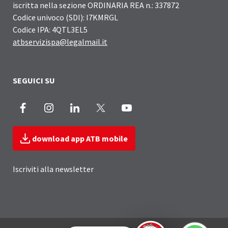
iscritta nella sezione ORDINARIA REA n.: 337872
Codice univoco (SDI): I7KMRGL
Codice IPA: 4QTL3EL5
atbservizispa@legalmail.it
SEGUICI SU
Facebook
Instagram
LinkedIn
X
Youtube
download app ATB mobile
Iscriviti alla newsletter
Sezione Link Utili