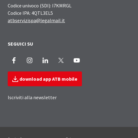
Codice univoco (SDI): I7KMRGL
Codice IPA: 4QTL3EL5
atbservizispa@legalmail.it
SEGUICI SU
Facebook
Instagram
LinkedIn
X
Youtube
download app ATB mobile
Iscriviti alla newsletter
Sezione Link Utili