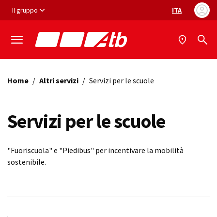
Vai ai contenuti
Vai al footer
Il gruppo
ITA
Selezione ling
Home
/
Altri servizi
/
Servizi per le scuole
Servizi per le scuole
"Fuoriscuola" e "Piedibus" per incentivare la mobilità
sostenibile.