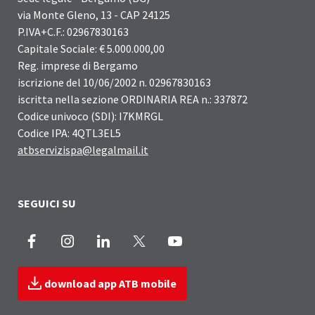
via Monte Gleno, 13 - CAP 24125
P.IVA+C.F.: 02967830163
Capitale Sociale: € 5.000.000,00
Reg. imprese di Bergamo
iscrizione del 10/06/2002 n. 02967830163
iscritta nella sezione ORDINARIA REA n.: 337872
Codice univoco (SDI): I7KMRGL
Codice IPA: 4QTL3EL5
atbservizispa@legalmail.it
SEGUICI SU
Facebook
Instagram
LinkedIn
X
Youtube
download app ATB mobile