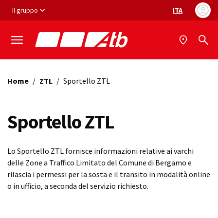
Vai ai contenuti
Vai al footer
Il gruppo
ITA
Selezione ling
Home
/
ZTL
/
Sportello ZTL
Sportello ZTL
Lo Sportello ZTL fornisce informazioni relative ai varchi
delle Zone a Traffico Limitato del Comune di Bergamo e
rilascia i permessi per la sosta e il transito in modalità online
o in ufficio, a seconda del servizio richiesto.