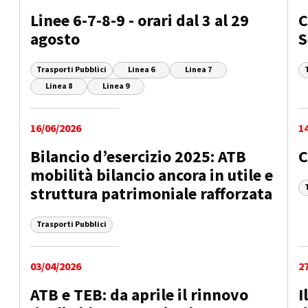
Linee 6-7-8-9 - orari dal 3 al 29
C
agosto
S
Trasporti Pubblici
Linea 6
Linea 7
Linea 8
Linea 9
16/06/2026
1
Bilancio d’esercizio 2025: ATB
C
mobilità bilancio ancora in utile e
struttura patrimoniale rafforzata
Trasporti Pubblici
03/04/2026
2
ATB e TEB: da aprile il rinnovo
I