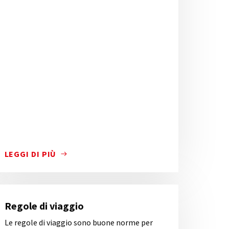
LEGGI DI PIÙ
ITARE I MAGGIORI LUOGHI DI INTERESSE CITTADINI, MA
BBLICO LOCALE A BERGAMO E IN 29 COMUNI DELL’HINTER
SCOPRI COME FUNZIONA IL SISTEMA TARIFFARIO DELL'A
Regole di viaggio
Le regole di viaggio sono buone norme per