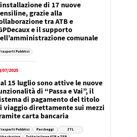
’installazione di 17 nuove
ensiline, grazie alla
ollaborazione tra ATB e
GPDecaux e il supporto
ell’amministrazione comunale
Trasporti Pubblici
4/07/2025
al 15 luglio sono attive le nuove
unzionalità di “Passa e Vai”, il
istema di pagamento del titolo
i viaggio direttamente sui mezzi
ramite carta bancaria
Trasporti Pubblici
Parcheggi
ZTL
Bike sharing
Tutte le linee ATB e TEB