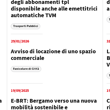
degli abbonamenti tpl
d
disponibile anche alle emettitrici
a
automatiche TVM
Trasporti Pubblici
29/01/2026
3
Avviso di locazione di uno spazio
L
commerciale
B
V
Funicolare di Città
19/09/2025
1
a
E-BRT: Bergamo verso una nuova
C
mobilità sostenibile e
r