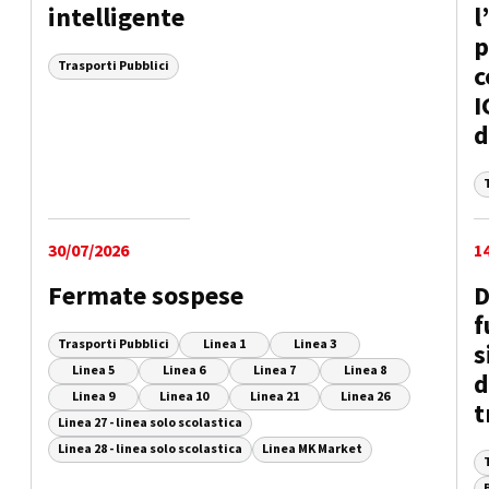
intelligente
l
p
Trasporti Pubblici
c
I
d
30/07/2026
1
Fermate sospese
D
f
Trasporti Pubblici
Linea 1
Linea 3
s
Linea 5
Linea 6
Linea 7
Linea 8
d
Linea 9
Linea 10
Linea 21
Linea 26
t
Linea 27 - linea solo scolastica
Linea 28 - linea solo scolastica
Linea MK Market