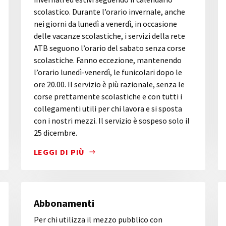
scolastico. Durante l’orario invernale, anche
nei giorni da lunedì a venerdì, in occasione
delle vacanze scolastiche, i servizi della rete
ATB seguono l’orario del sabato senza corse
scolastiche. Fanno eccezione, mantenendo
l’orario lunedì-venerdì, le funicolari dopo le
ore 20.00. Il servizio è più razionale, senza le
corse prettamente scolastiche e con tutti i
collegamenti utili per chi lavora e si sposta
con i nostri mezzi. Il servizio è sospeso solo il
25 dicembre.
LEGGI DI PIÙ
TÀ DI BERGAMO CON L'AEROPORTO BGY, PERMETTE DI VIS
ATB GARANTISCE IL SERVIZIO DI TRASPORTO PU
Abbonamenti
Per chi utilizza il mezzo pubblico con