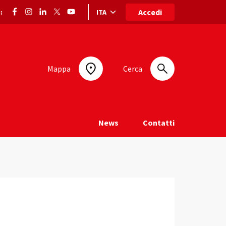
Accedi
ITA
:
Selezione lingua: lingua selezionata
Mappa
Cerca
News
Contatti