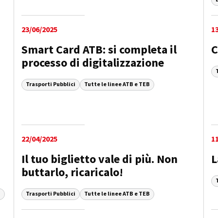
23/06/2025
1
-
Smart Card ATB: si completa il
C
processo di digitalizzazione
Trasporti Pubblici
Tutte le linee ATB e TEB
22/04/2025
1
Il tuo biglietto vale di più. Non
L
buttarlo, ricaricalo!
B
Trasporti Pubblici
Tutte le linee ATB e TEB