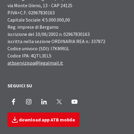
via Monte Gleno, 13 - CAP 24125
P.IVA+C.F.: 02967830163
Capitale Sociale: € 5.000.000,00
Reg. imprese di Bergamo
iscrizione del 10/06/2002 n. 02967830163
iscritta nella sezione ORDINARIA REA n.: 337872
Codice univoco (SDI): I7KMRGL
Codice IPA: 4QTL3EL5
atbservizispa@legalmail.it
SEGUICI SU
Facebook
Instagram
LinkedIn
X
Youtube
download app ATB mobile