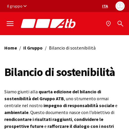
Vai ai contenuti
Vai al footer
Il gruppo
ITA
Selezione ling
Home
/
Il Gruppo
/
Bilancio di sostenibilità
Bilancio di sostenibilità
Siamo giunti alla
quarta edizione del bilancio di
sostenibilità del Gruppo ATB
, uno strumento ormai
centrale nel nostro
impegno di responsabilità sociale
e
ambientale
. Questo documento nasce con l’obiettivo di
rendicontare i risultati raggiunti
,
condividere le
prospettive future
e
rafforzare il dialogo con i nostri