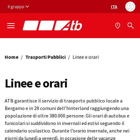
Vai ai contenuti
Vai al footer
Il gruppo
ITA
Selezione ling
Home
/
Trasporti Pubblici
/
Linee e orari
Linee e orari
ATB garantisce il servizio di trasporto pubblico locale a
Bergamo e in 29 comuni dell’hinterland raggiungendo una
popolazione di oltre 380.000 persone. Gli orari di autobus e
funicolari si suddividono in invernali ed estivi seguendo il
calendario scolastico. Durante l’orario invernale, anche nei
giorni da lunedì a venerdì, in occasione delle vacanze