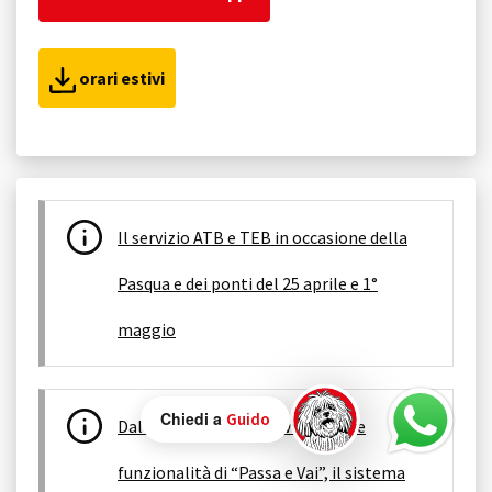
orari estivi
Il servizio ATB e TEB in occasione della
Pasqua e dei ponti del 25 aprile e 1°
maggio
Chiedi a
Guido
Dal 15 luglio sono attive le nuove
funzionalità di “Passa e Vai”, il sistema