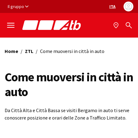
Vai ai contenuti
Vai al footer
Il gruppo
ITA
Selezione ling
Home
/
ZTL
/
Come muoversi in città in auto
Come muoversi in città in
auto
Da Città Alta e Città Bassa se visiti Bergamo in auto ti serve
conoscere posizione e orari delle Zone a Traffico Limitato.