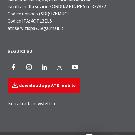
iscritta nella sezione ORDINARIA REA n.: 337872
Codice univoco (SDI): I7KMRGL
Codice IPA: 4QTL3EL5
atbservizispa@legalmail.it
SEGUICI SU
Facebook
Instagram
LinkedIn
X
Youtube
download app ATB mobile
Iscriviti alla newsletter