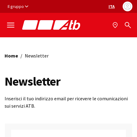
Vai ai contenuti
Vai al footer
Il gruppo
ITA
Selezione ling
Home
/
Newsletter
Newsletter
Inserisci il tuo indirizzo email per ricevere le comunicazioni
sui servizi ATB.