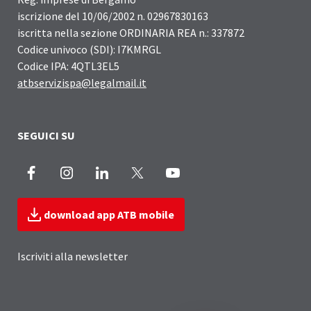
iscrizione del 10/06/2002 n. 02967830163
iscritta nella sezione ORDINARIA REA n.: 337872
Codice univoco (SDI): I7KMRGL
Codice IPA: 4QTL3EL5
atbservizispa@legalmail.it
SEGUICI SU
Facebook
Instagram
LinkedIn
X
Youtube
download app ATB mobile
Iscriviti alla newsletter