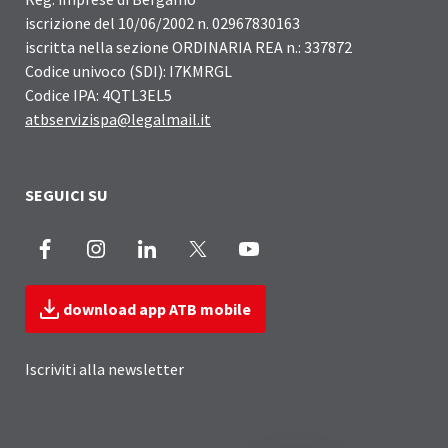
iscrizione del 10/06/2002 n. 02967830163
iscritta nella sezione ORDINARIA REA n.: 337872
Codice univoco (SDI): I7KMRGL
Codice IPA: 4QTL3EL5
atbservizispa@legalmail.it
SEGUICI SU
Facebook
Instagram
LinkedIn
X
Youtube
download app ATB mobile
Iscriviti alla newsletter