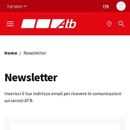
Vai ai contenuti
Vai al footer
Il gruppo
ITA
Selezione ling
Home
/
Newsletter
Newsletter
Inserisci il tuo indirizzo email per ricevere le comunicazioni
sui servizi ATB.