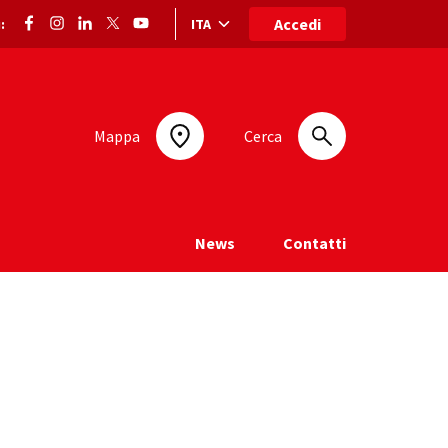
Accedi
ITA
:
Selezione lingua: lingua selezionata
Mappa
Cerca
News
Contatti