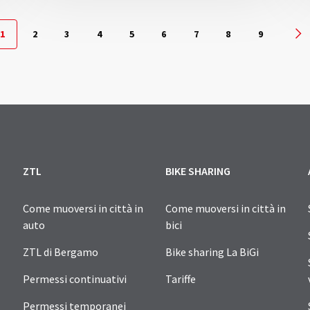
1
2
3
4
5
6
7
8
9
Pa
ZTL
BIKE SHARING
Come muoversi in città in
Come muoversi in città in
auto
bici
ZTL di Bergamo
Bike sharing La BiGi
Permessi continuativi
Tariffe
Permessi temporanei