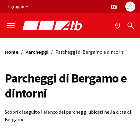
Vai ai contenuti
Vai al footer
Il gruppo
ITA
Selezione ling
Home
/
Parcheggi
/
Parcheggi di Bergamo e dintorni
Parcheggi di Bergamo e
dintorni
Scopri di seguito l’elenco dei parcheggi ubicati nella città di
Bergamo.