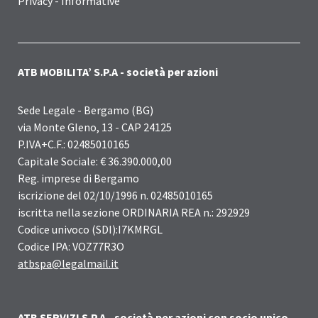
Privacy - Informative
ATB MOBILITA’ S.P.A - società per azioni
Sede Legale - Bergamo (BG)
via Monte Gleno, 13 - CAP 24125
P.IVA+C.F.: 02485010165
Capitale Sociale: € 36.390.000,00
Reg. imprese di Bergamo
iscrizione del 02/10/1996 n. 02485010165
iscritta nella sezione ORDINARIA REA n.: 292929
Codice univoco (SDI):I7KMRGL
Codice IPA: VOZ77R3O
atbspa@legalmail.it
ATB SERVIZI S.P.A - società per azioni con socio unico