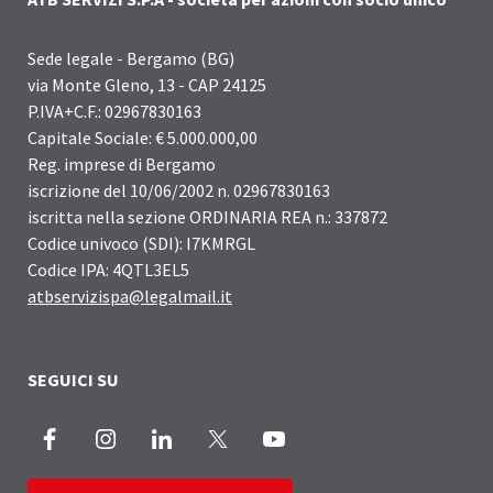
Sede legale - Bergamo (BG)
via Monte Gleno, 13 - CAP 24125
P.IVA+C.F.: 02967830163
Capitale Sociale: € 5.000.000,00
Reg. imprese di Bergamo
iscrizione del 10/06/2002 n. 02967830163
iscritta nella sezione ORDINARIA REA n.: 337872
Codice univoco (SDI): I7KMRGL
Codice IPA: 4QTL3EL5
atbservizispa@legalmail.it
SEGUICI SU
Facebook
Instagram
LinkedIn
X
Youtube