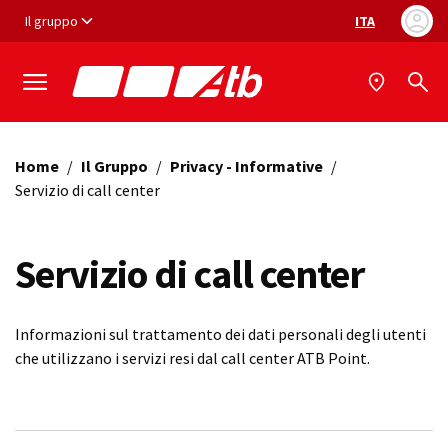
Vai ai contenuti
Vai al footer
Il gruppo
ITA
Selezione ling
Home
/
Il Gruppo
/
Privacy - Informative
/
Servizio di call center
Servizio di call center
Informazioni sul trattamento dei dati personali degli utenti
che utilizzano i servizi resi dal call center ATB Point.