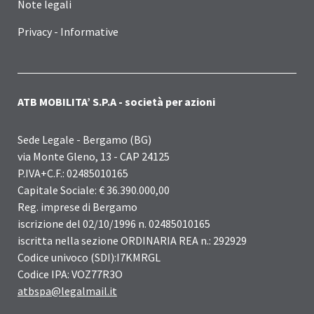
Note legali
Privacy - Informative
ATB MOBILITA’ S.P.A - società per azioni
Sede Legale - Bergamo (BG)
via Monte Gleno, 13 - CAP 24125
P.IVA+C.F.: 02485010165
Capitale Sociale: € 36.390.000,00
Reg. imprese di Bergamo
iscrizione del 02/10/1996 n. 02485010165
iscritta nella sezione ORDINARIA REA n.: 292929
Codice univoco (SDI):I7KMRGL
Codice IPA: VOZ77R3O
atbspa@legalmail.it