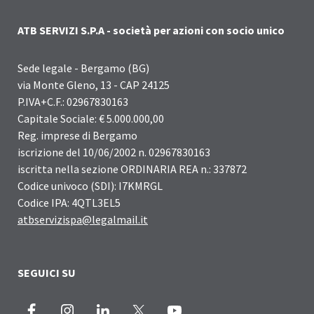
ATB SERVIZI S.P.A - società per azioni con socio unico
Sede legale - Bergamo (BG)
via Monte Gleno, 13 - CAP 24125
P.IVA+C.F.: 02967830163
Capitale Sociale: € 5.000.000,00
Reg. imprese di Bergamo
iscrizione del 10/06/2002 n. 02967830163
iscritta nella sezione ORDINARIA REA n.: 337872
Codice univoco (SDI): I7KMRGL
Codice IPA: 4QTL3EL5
atbservizispa@legalmail.it
SEGUICI SU
Facebook
Instagram
LinkedIn
X
Youtube