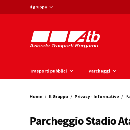
Vai ai contenuti
Vai al footer
Il gruppo
Trasporti pubblici
Parcheggi
Home
/
Il Gruppo
/
Privacy - Informative
/
Pa
Parcheggio Stadio At