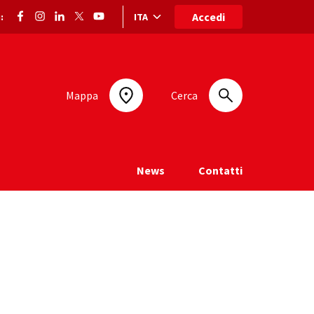
Accedi
ITA
:
Selezione lingua: lingua selezionata
Mappa
Cerca
News
Contatti