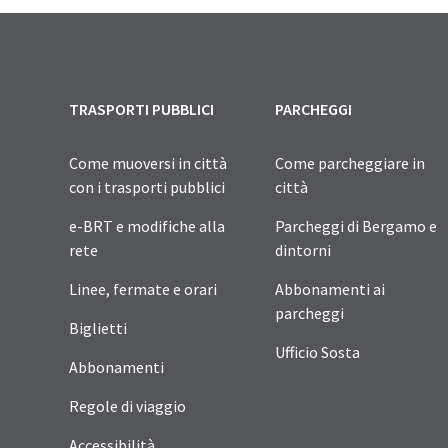
TRASPORTI PUBBLICI
PARCHEGGI
Come muoversi in città
Come parcheggiare in
con i trasporti pubblici
città
e-BRT e modifiche alla
Parcheggi di Bergamo e
rete
dintorni
Linee, fermate e orari
Abbonamenti ai
parcheggi
Biglietti
Ufficio Sosta
Abbonamenti
Regole di viaggio
Accessibilità