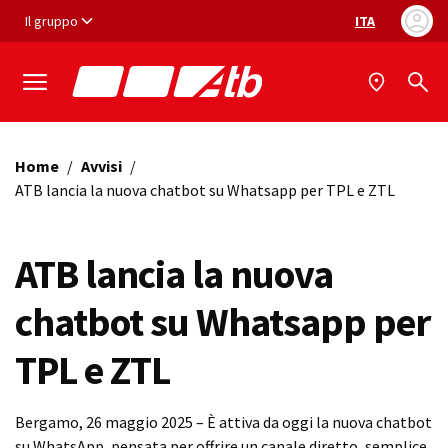
Vai ai contenuti
Vai al footer
Il gruppo
ITA
Selezione ling
Home
/
Avvisi
/
ATB lancia la nuova chatbot su Whatsapp per TPL e ZTL
ATB lancia la nuova
chatbot su Whatsapp per
TPL e ZTL
Bergamo, 26 maggio 2025 – È attiva da oggi la nuova chatbot
su WhatsApp, pensata per offrire un canale diretto, semplice