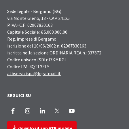
Sede legale - Bergamo (BG)
via Monte Gleno, 13 - CAP 24125
P.IVA+C.F.: 02967830163
Capitale Sociale: € 5.000.000,00
Reg. imprese di Bergamo
iscrizione del 10/06/2002 n. 02967830163
iscritta nella sezione ORDINARIA REA n.: 337872
Codice univoco (SDI): I7KMRGL
Codice IPA: 4QTL3EL5
atbservizispa@legalmail.it
SEGUICI SU
Facebook
Instagram
LinkedIn
X
Youtube
download app ATB mobile