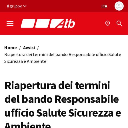
Vai ai contenuti
Vai al footer
Il gruppo
ITA
Selezione ling
Home
/
Avvisi
/
Riapertura dei termini del bando Responsabile ufficio Salute
Sicurezza e Ambiente
Riapertura dei termini
del bando Responsabile
ufficio Salute Sicurezza e
Ambiente