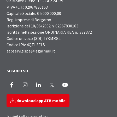
via Monte Gleno, 13 - CAP 24125
P.IVA+C.F.: 02967830163
Capitale Sociale: € 5.000.000,00
Reg. imprese di Bergamo
iscrizione del 10/06/2002 n. 02967830163
iscritta nella sezione ORDINARIA REA n.: 337872
Codice univoco (SDI): I7KMRGL
Codice IPA: 4QTL3EL5
atbservizispa@legalmail.it
SEGUICI SU
Facebook
Instagram
LinkedIn
X
Youtube
download app ATB mobile
Iscriviti alla newsletter