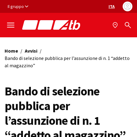
Vai ai contenuti
Vai al footer
Il gruppo
ITA
Selezione ling
Home
/
Avvisi
/
Bando di selezione pubblica per l’assunzione di n. 1 “addetto
al magazzino”
Bando di selezione
pubblica per
l’assunzione di n. 1
“addetto al magazzino”