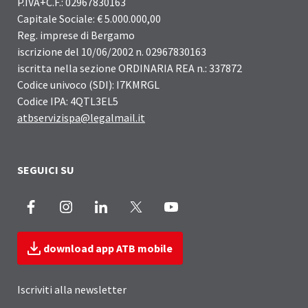
P.IVA+C.F.: 02967830163
Capitale Sociale: € 5.000.000,00
Reg. imprese di Bergamo
iscrizione del 10/06/2002 n. 02967830163
iscritta nella sezione ORDINARIA REA n.: 337872
Codice univoco (SDI): I7KMRGL
Codice IPA: 4QTL3EL5
atbservizispa@legalmail.it
SEGUICI SU
Facebook
Instagram
LinkedIn
X
Youtube
download app ATB mobile
Iscriviti alla newsletter