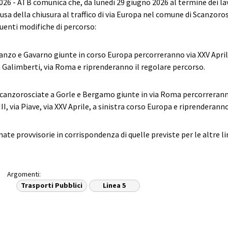
6 - ATB comunica che, da lunedì 29 giugno 2026 al termine dei lav
usa della chiusura al traffico di via Europa nel comune di Scanzorosc
uenti modifiche di percorso:
canzo e Gavarno giunte in corso Europa percorreranno via XXV Aprile
ia Galimberti, via Roma e riprenderanno il regolare percorso.
Scanzorosciate a Gorle e Bergamo giunte in via Roma percorreranno
I, via Piave, via XXV Aprile, a sinistra corso Europa e riprenderanno
ate provvisorie in corrispondenza di quelle previste per le altre li
Argomenti:
Trasporti Pubblici
Linea 5