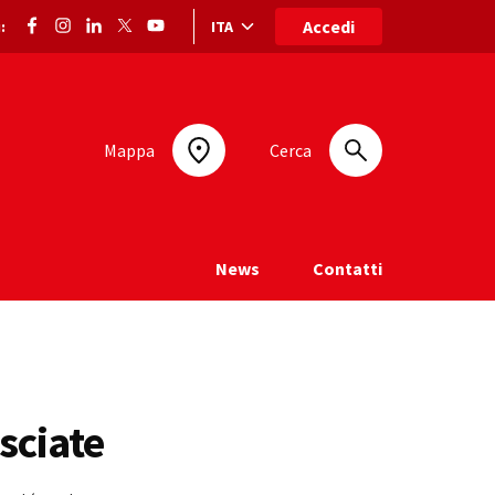
Accedi
ITA
:
Selezione lingua: lingua selezionata
Mappa
Cerca
News
Contatti
sciate