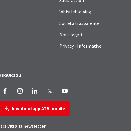
Satisfaction
Whistleblowing
Società trasparente
Note legali
Privacy - Informative
SEGUICI SU
Facebook
Instagram
LinkedIn
X
Youtube
download app ATB mobile
Iscriviti alla newsletter