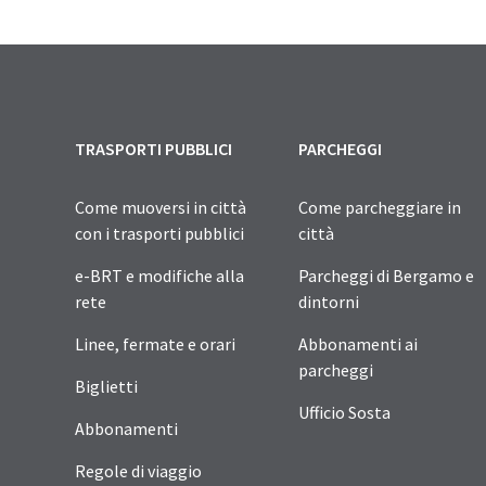
TRASPORTI PUBBLICI
PARCHEGGI
Come muoversi in città
Come parcheggiare in
con i trasporti pubblici
città
e-BRT e modifiche alla
Parcheggi di Bergamo e
rete
dintorni
Linee, fermate e orari
Abbonamenti ai
parcheggi
Biglietti
Ufficio Sosta
Abbonamenti
Regole di viaggio