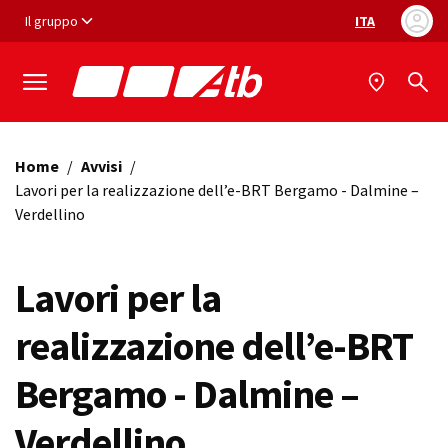
Vai ai contenuti
Vai al footer
Il gruppo
ITA
Selezione ling
Home
/
Avvisi
/
Lavori per la realizzazione dell’e-BRT Bergamo - Dalmine –
Verdellino
Lavori per la
realizzazione dell’e-BRT
Bergamo - Dalmine –
Verdellino