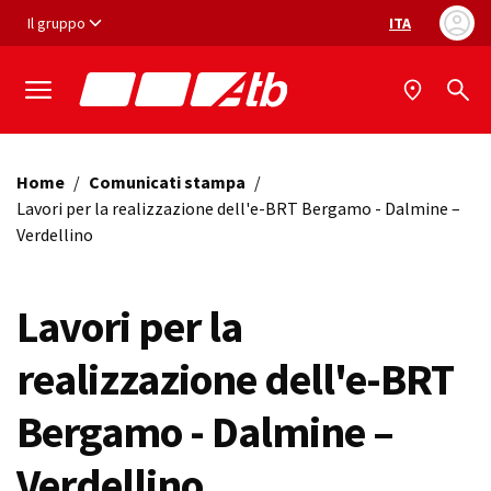
Vai ai contenuti
Vai al footer
Il gruppo
ITA
Selezione ling
Home
/
Comunicati stampa
/
Lavori per la realizzazione dell'e-BRT Bergamo - Dalmine –
Verdellino
Lavori per la
realizzazione dell'e-BRT
Bergamo - Dalmine –
Verdellino