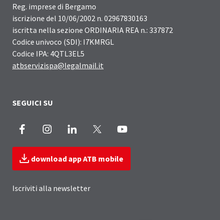
Reg. imprese di Bergamo
iscrizione del 10/06/2002 n. 02967830163
iscritta nella sezione ORDINARIA REA n.: 337872
Codice univoco (SDI): I7KMRGL
Codice IPA: 4QTL3EL5
atbservizispa@legalmail.it
SEGUICI SU
Facebook
Instagram
LinkedIn
X
Youtube
download app ATB mobile
Iscriviti alla newsletter