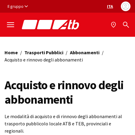
Vai ai contenuti
Vai al footer
Il gruppo
ITA
Selezione ling
Home
/
Trasporti Pubblici
/
Abbonamenti
/
Acquisto e rinnovo degli abbonamenti
Acquisto e rinnovo degli
abbonamenti
Le modalità di acquisto e di rinnovo degli abbonamenti al
trasporto pubblicolo locale ATB e TEB, provinciali e
regionali.