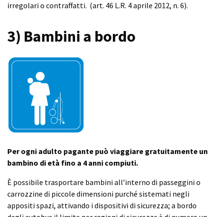
irregolari o contraffatti. (art. 46 L.R. 4 aprile 2012, n. 6).
3) Bambini a bordo
Per ogni adulto pagante può viaggiare gratuitamente un
bambino di età fino a 4 anni compiuti.
È possibile trasportare bambini all’interno di passeggini o
carrozzine di piccole dimensioni purché sistemati negli
appositi spazi, attivando i dispositivi di sicurezza; a bordo
degli autobus il limite per ragioni di sicurezza è di numero un