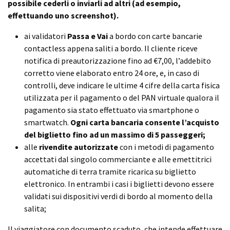
possibile cederli o inviarli ad altri (ad esempio,
effettuando uno screenshot).
ai validatori
Passa e Vai
a bordo con carte bancarie
contactless appena saliti a bordo. Il cliente riceve
notifica di preautorizzazione fino ad €7,00, l’addebito
corretto viene elaborato entro 24 ore, e, in caso di
controlli, deve indicare le ultime 4 cifre della carta fisica
utilizzata per il pagamento o del PAN virtuale qualora il
pagamento sia stato effettuato via smartphone o
smartwatch.
Ogni carta bancaria consente l’acquisto
del biglietto fino ad un massimo di 5 passeggeri;
alle
rivendite autorizzate
con i metodi di pagamento
accettati dal singolo commerciante e alle emettitrici
automatiche di terra tramite ricarica su biglietto
elettronico. In entrambi i casi i biglietti devono essere
validati sui dispositivi verdi di bordo al momento della
salita;
Il viaggiatore con documento scaduto, che intende effettuare