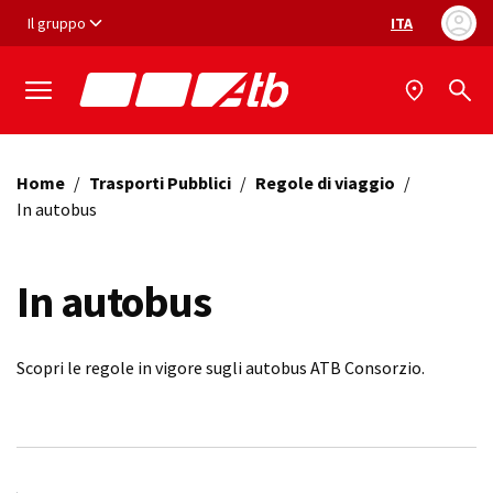
Vai ai contenuti
Vai al footer
Il gruppo
ITA
Selezione ling
Home
/
Trasporti Pubblici
/
Regole di viaggio
/
In autobus
In autobus
Scopri le regole in vigore sugli autobus ATB Consorzio.