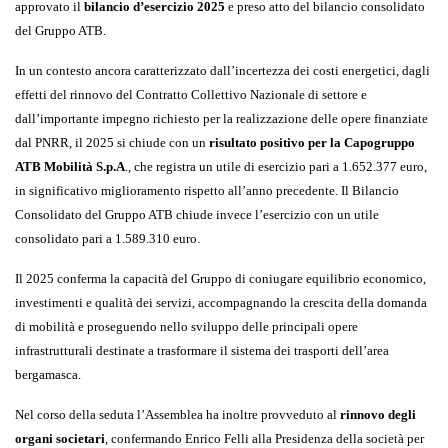
approvato il
bilancio d’esercizio 2025
e preso atto del bilancio consolidato
del Gruppo ATB.
In un contesto ancora caratterizzato dall’incertezza dei costi energetici, dagli
effetti del rinnovo del Contratto Collettivo Nazionale di settore e
dall’importante impegno richiesto per la realizzazione delle opere finanziate
dal PNRR, il 2025 si chiude con un
risultato positivo per la Capogruppo
ATB Mobilità S.p.A
., che registra un utile di esercizio pari a 1.652.377 euro,
in significativo miglioramento rispetto all’anno precedente. Il Bilancio
Consolidato del Gruppo ATB chiude invece l’esercizio con un utile
consolidato pari a 1.589.310 euro.
Il 2025 conferma la capacità del Gruppo di coniugare equilibrio economico,
investimenti e qualità dei servizi, accompagnando la crescita della domanda
di mobilità e proseguendo nello sviluppo delle principali opere
infrastrutturali destinate a trasformare il sistema dei trasporti dell’area
bergamasca.
Nel corso della seduta l’Assemblea ha inoltre provveduto al
rinnovo degli
organi societari
, confermando Enrico Felli alla Presidenza della società per