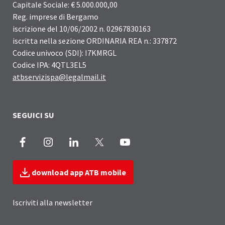
Capitale Sociale: € 5.000.000,00
Reg. imprese di Bergamo
iscrizione del 10/06/2002 n. 02967830163
iscritta nella sezione ORDINARIA REA n.: 337872
Codice univoco (SDI): I7KMRGL
Codice IPA: 4QTL3EL5
atbservizispa@legalmail.it
SEGUICI SU
Facebook
Instagram
LinkedIn
X
Youtube
download app ATB mobile
Iscriviti alla newsletter