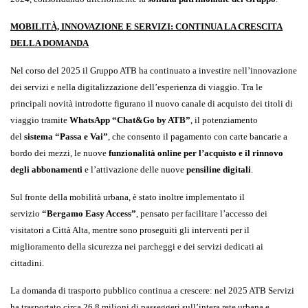
MOBILITÀ, INNOVAZIONE E SERVIZI: CONTINUA LA CRESCITA
DELLA DOMANDA
Nel corso del 2025 il Gruppo ATB ha continuato a investire nell’innovazione
dei servizi e nella digitalizzazione dell’esperienza di viaggio. Tra le
principali novità introdotte figurano il nuovo canale di acquisto dei titoli di
viaggio tramite
WhatsApp “Chat&Go by ATB”
, il potenziamento
del
sistema “Passa e Vai”
, che consento il pagamento con carte bancarie a
bordo dei mezzi, le nuove
funzionalità online per l’acquisto e il rinnovo
degli abbonamenti
e l’attivazione delle nuove
pensiline digitali
.
Sul fronte della mobilità urbana, è stato inoltre implementato il
servizio
“Bergamo Easy Access”
, pensato per facilitare l’accesso dei
visitatori a Città Alta, mentre sono proseguiti gli interventi per il
miglioramento della sicurezza nei parcheggi e dei servizi dedicati ai
cittadini.
La domanda di trasporto pubblico continua a crescere: nel 2025 ATB Servizi
ha trasportato circa 26,8 milioni di passeggeri sull’intera rete urbana e