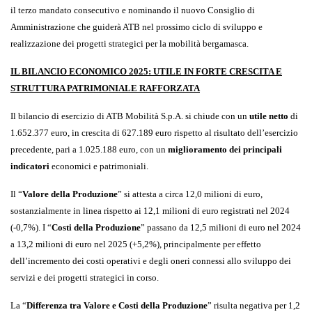
il terzo mandato consecutivo e nominando il nuovo Consiglio di
Amministrazione che guiderà ATB nel prossimo ciclo di sviluppo e
realizzazione dei progetti strategici per la mobilità bergamasca.
IL BILANCIO ECONOMICO 2025: UTILE IN FORTE CRESCITA E
STRUTTURA PATRIMONIALE RAFFORZATA
Il bilancio di esercizio di ATB Mobilità S.p.A. si chiude con un
utile netto
di
1.652.377 euro, in crescita di 627.189 euro rispetto al risultato dell’esercizio
precedente, pari a 1.025.188 euro, con un
miglioramento dei principali
indicatori
economici e patrimoniali.
Il “
Valore della Produzione
” si attesta a circa 12,0 milioni di euro,
sostanzialmente in linea rispetto ai 12,1 milioni di euro registrati nel 2024
(-0,7%). I “
Costi della Produzione
” passano da 12,5 milioni di euro nel 2024
a 13,2 milioni di euro nel 2025 (+5,2%), principalmente per effetto
dell’incremento dei costi operativi e degli oneri connessi allo sviluppo dei
servizi e dei progetti strategici in corso.
La “
Differenza tra Valore e Costi della Produzione
” risulta negativa per 1,2