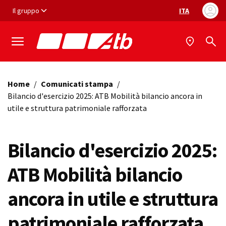
Vai ai contenuti
Vai al footer
Il gruppo
ITA
Selezione ling
Home
/
Comunicati stampa
/
Bilancio d'esercizio 2025: ATB Mobilità bilancio ancora in
utile e struttura patrimoniale rafforzata
Bilancio d'esercizio 2025:
ATB Mobilità bilancio
ancora in utile e struttura
patrimoniale rafforzata