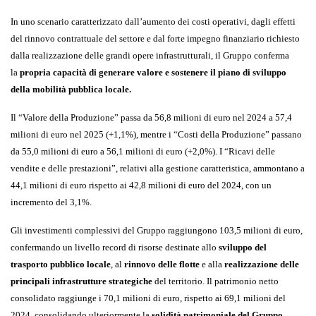
In uno scenario caratterizzato dall’aumento dei costi operativi, dagli effetti
del rinnovo contrattuale del settore e dal forte impegno finanziario richiesto
dalla realizzazione delle grandi opere infrastrutturali, il Gruppo conferma
la
propria capacità di generare valore e sostenere il piano di sviluppo
della mobilità pubblica locale.
Il “Valore della Produzione” passa da 56,8 milioni di euro nel 2024 a 57,4
milioni di euro nel 2025 (+1,1%), mentre i “Costi della Produzione” passano
da 55,0 milioni di euro a 56,1 milioni di euro (+2,0%). I “Ricavi delle
vendite e delle prestazioni”, relativi alla gestione caratteristica, ammontano a
44,1 milioni di euro rispetto ai 42,8 milioni di euro del 2024, con un
incremento del 3,1%.
Gli investimenti complessivi del Gruppo raggiungono 103,5 milioni di euro,
confermando un livello record di risorse destinate allo
sviluppo del
trasporto pubblico locale
, al
rinnovo delle flotte
e alla
realizzazione delle
principali infrastrutture strategiche
del territorio. Il patrimonio netto
consolidato raggiunge i 70,1 milioni di euro, rispetto ai 69,1 milioni del
2024, consolidando ulteriormente la
solidità patrimoniale del Gruppo
.