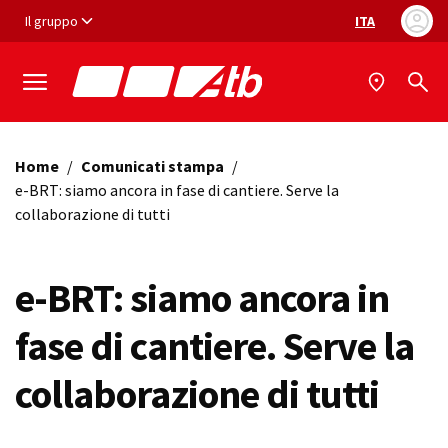
Vai ai contenuti
Vai al footer
Il gruppo
ITA
Selezione ling
Home
/
Comunicati stampa
/
e-BRT: siamo ancora in fase di cantiere. Serve la
collaborazione di tutti
e-BRT: siamo ancora in
fase di cantiere. Serve la
collaborazione di tutti