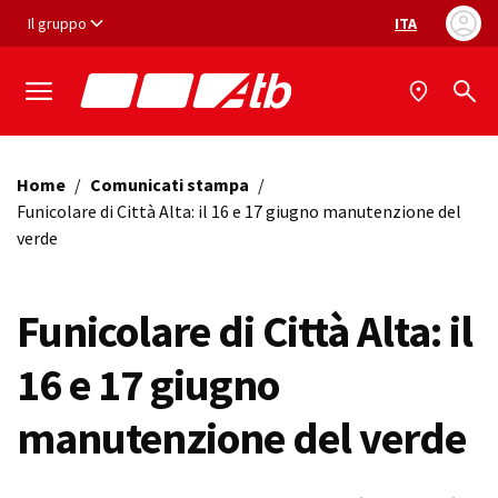
Vai ai contenuti
Vai al footer
Il gruppo
ITA
Selezione ling
Home
/
Comunicati stampa
/
Funicolare di Città Alta: il 16 e 17 giugno manutenzione del
verde
Funicolare di Città Alta: il
16 e 17 giugno
manutenzione del verde