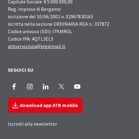
Capitale Sociale: € 5.000.000,00
Reg. imprese di Bergamo
iscrizione del 10/06/2002 n. 02967830163
iscritta nella sezione ORDINARIA REA n.: 337872
Codice univoco (SDI): I7KMRGL
Codice IPA: 4QTL3EL5
atbservizispa@legalmail.it
SEGUICI SU
Facebook
Instagram
LinkedIn
X
Youtube
download app ATB mobile
Iscriviti alla newsletter