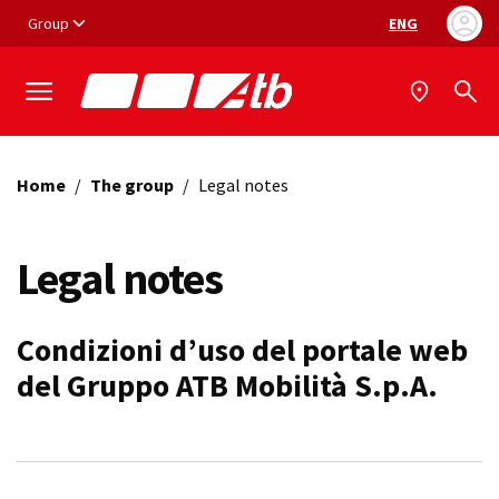
Vai ai contenuti
Vai al footer
Group
ENG
Language selec
Home
/
The group
/
Legal notes
Legal notes
Condizioni d’uso del portale web
del Gruppo ATB Mobilità S.p.A.