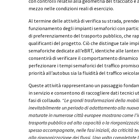
con controlli relativi alla geometria del tracciato e 
mezzo nelle condizioni reali di esercizio.
Al termine delle attività di verifica su strada, prende
funzionamento degli impianti semaforici con partic
di preferenziamento del trasporto pubblico, che ra
qualificanti del progetto. Ciò che distingue tale im
semaforiche dedicate all’eBRT, identiche alle lanter
consentirà di verificare il comportamento dinamico 
perfezionare i tempi semaforici del traffico promiscuo
priorità all’autobus sia la fluidità del traffico veicola
Queste attività rappresentano un passaggio fondam
in servizio e consentono di raccogliere dati tecnici 
fasi di collaudo.
“Le grandi trasformazioni della mobil
inevitabilmente un periodo di adattamento alla nuova 
maturate in numerose città europee mostrano come l’in
trasporto pubblico ad alta capacità o la riorganizzazi
spesso accompagnate, nelle fasi iniziali, da criticità 
alla riorganizzazione dei flussi. Una volta completate l