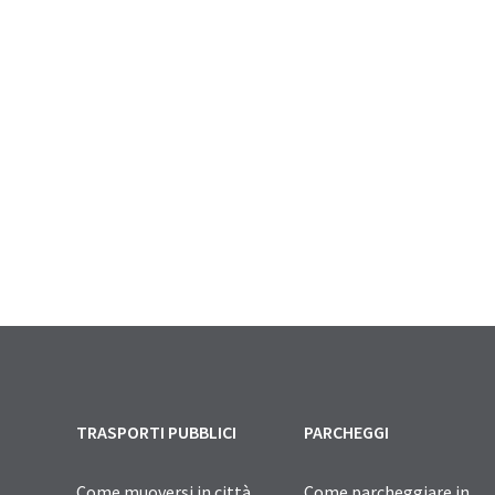
TRASPORTI PUBBLICI
PARCHEGGI
Come muoversi in città
Come parcheggiare in