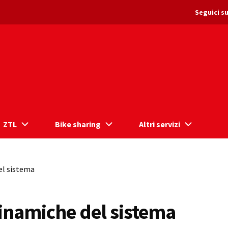
Seguici su
ZTL
Bike sharing
Altri servizi
el sistema
inamiche del sistema