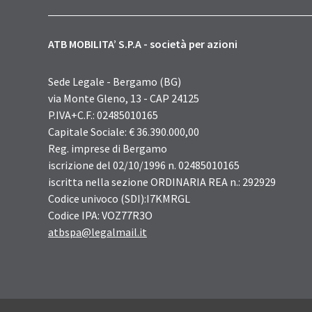
ATB MOBILITA’ S.P.A - società per azioni
Sede Legale - Bergamo (BG)
via Monte Gleno, 13 - CAP 24125
P.IVA+C.F.: 02485010165
Capitale Sociale: € 36.390.000,00
Reg. imprese di Bergamo
iscrizione del 02/10/1996 n. 02485010165
iscritta nella sezione ORDINARIA REA n.: 292929
Codice univoco (SDI):I7KMRGL
Codice IPA: VOZ77R3O
atbspa@legalmail.it
Sezione Link Utili