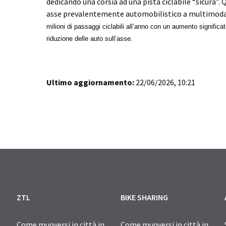
dedicando una corsia ad una pista ciclabile “sicura”
asse prevalentemente automobilistico a multimodal
milioni di passaggi ciclabili all’anno con un aumento significat
riduzione delle auto sull’asse.
Ultimo aggiornamento:
22/06/2026, 10:21
ZTL
BIKE SHARING
Come muoversi in città in
Come muoversi in città in