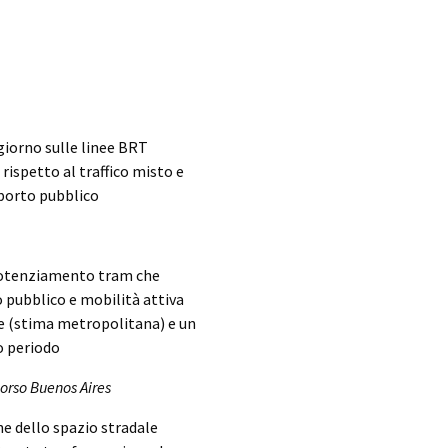
giorno sulle linee BRT
rispetto al traffico misto e
sporto pubblico
 potenziamento tram che
 pubblico e mobilità attiva
le (stima metropolitana) e un
o periodo
Corso Buenos Aires
e dello spazio stradale