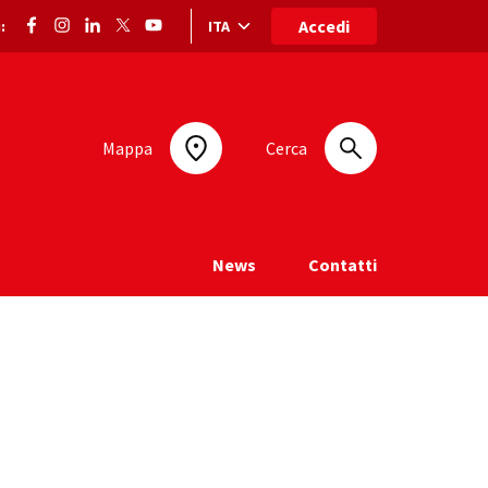
Accedi
ITA
:
Selezione lingua: lingua selezionata
Mappa
Cerca
News
Contatti