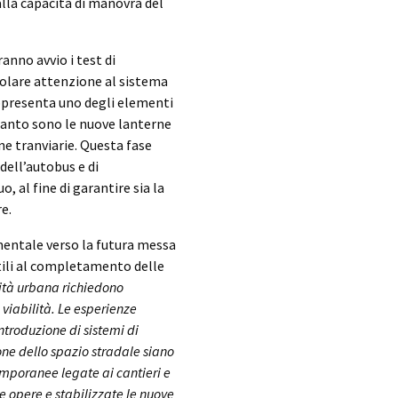
alla capacità di manovra del
ranno avvio i test di
olare attenzione al sistema
ppresenta uno degli elementi
pianto sono le nuove lanterne
ne tranviarie. Questa fase
dell’autobus e di
, al fine di garantire sia la
re.
entale verso la futura messa
utili al completamento delle
ità urbana richiedono
viabilità. Le esperienze
troduzione di sistemi di
one dello spazio stradale siano
temporanee legate ai cantieri e
e opere e stabilizzate le nuove