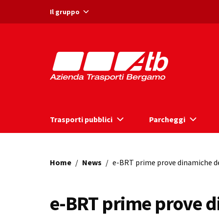
Vai ai contenuti
Vai al footer
Il gruppo
Trasporti pubblici
Parcheggi
Home
/
News
/
e-BRT prime prove dinamiche d
e-BRT prime prove d