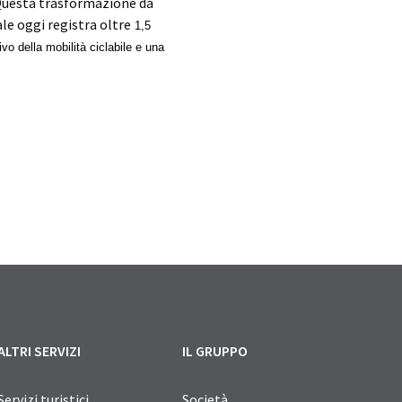
. Questa trasformazione da
e oggi registra oltre
1,5
ivo della mobilità ciclabile e una
ALTRI SERVIZI
IL GRUPPO
Servizi turistici
Società