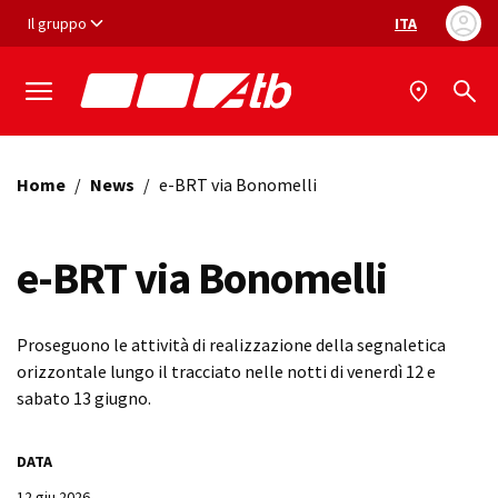
Vai ai contenuti
Vai al footer
Il gruppo
ITA
Selezione ling
Home
/
News
/
e-BRT via Bonomelli
e-BRT via Bonomelli
Proseguono le attività di realizzazione della segnaletica
orizzontale lungo il tracciato nelle notti di venerdì 12 e
sabato 13 giugno.
DATA
12 giu 2026