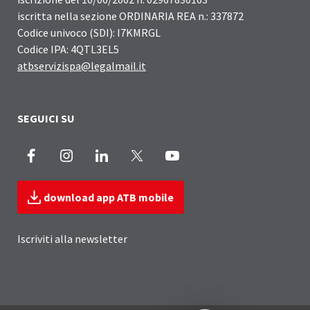
iscritta nella sezione ORDINARIA REA n.: 337872
Codice univoco (SDI): I7KMRGL
Codice IPA: 4QTL3EL5
atbservizispa@legalmail.it
SEGUICI SU
Facebook
Instagram
LinkedIn
X
Youtube
download app ATB mobile
Iscriviti alla newsletter